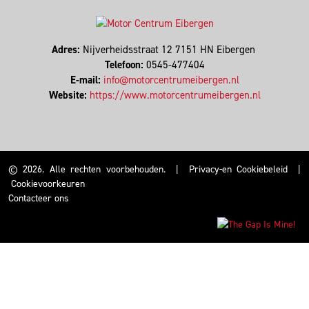
Adres:
Nijverheidsstraat 12 7151 HN Eibergen
Telefoon:
0545-477404
E-mail:
info@motorcentrumeibergen.nl
Website:
https://www.motorcentrumeibergen.nl
© 2026. Alle rechten voorbehouden.
|
Privacy-en Cookiebeleid
|
Cookievoorkeuren
Contacteer ons