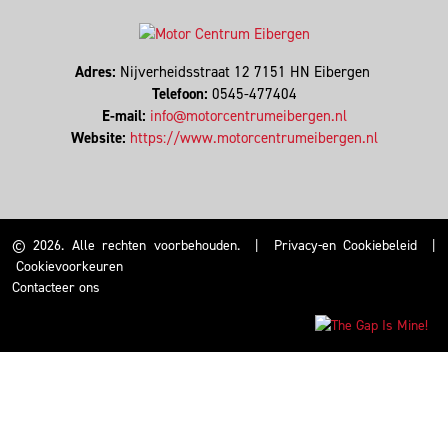
Adres:
Nijverheidsstraat 12 7151 HN Eibergen
Telefoon:
0545-477404
E-mail:
info@motorcentrumeibergen.nl
Website:
https://www.motorcentrumeibergen.nl
© 2026. Alle rechten voorbehouden.
|
Privacy-en Cookiebeleid
|
Cookievoorkeuren
Contacteer ons